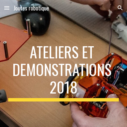
Joutes robotique
Skip to main content
Skip to navigation
ATELIERS ET 
DEMONSTRATIONS 
2018